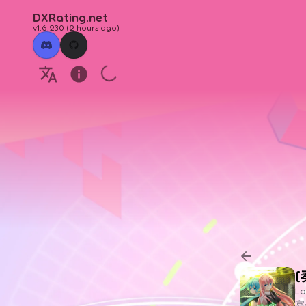
DXRating.net
v1.6.230
(
2 hours ago
)
La
宴