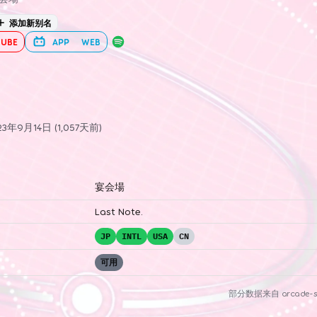
添加新别名
UBE
APP
WEB
年9月14日 (1,057天前)
宴会場
Last Note.
JP
INTL
USA
CN
可用
部分数据来自
arcade-s