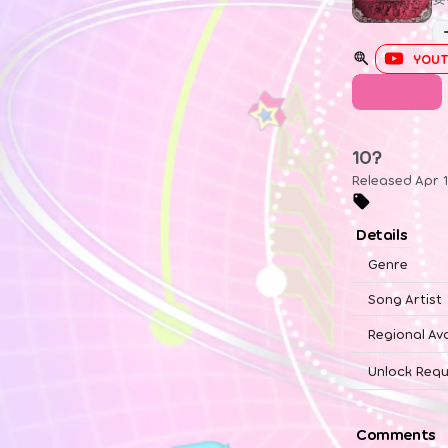
YOUT
UTAGE
10?
Released Apr 1
Details
Genre
Song Artist
Regional Ava
Unlock Requ
Comments