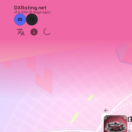
DXRating.net
v1.6.230
(
2 days ago
)
[
「
宴