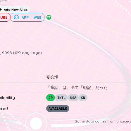
Add New Alias
UBE
APP
WEB
, 2026 (129 days ago)
宴会場
「童話」は、全て「戦記」だった
ilability
JP
INTL
USA
CN
ired
AVAILABLE
Some data comes from
arcade-s