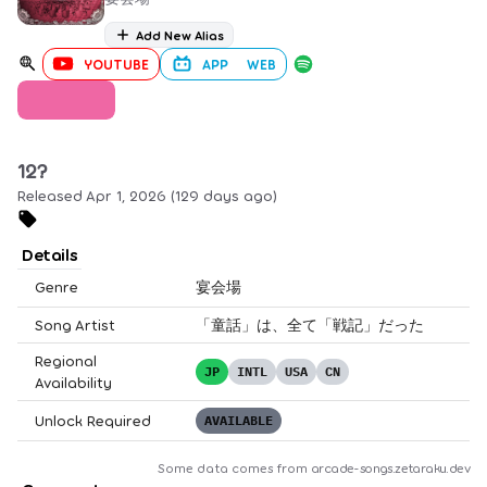
Add New Alias
YOUTUBE
APP
WEB
UTAGE
12?
Released Apr 1, 2026 (129 days ago)
Details
Genre
宴会場
Song Artist
「童話」は、全て「戦記」だった
Regional
JP
INTL
USA
CN
Availability
Unlock Required
AVAILABLE
Some data comes from
arcade-songs.zetaraku.dev