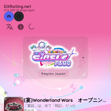
DXRating.net
v1.6.230
(
2 days ago
)
Region: Japan
[宴]Wonderland Wars オープニング
「童話」は、全て「戦記」だった
宴会場