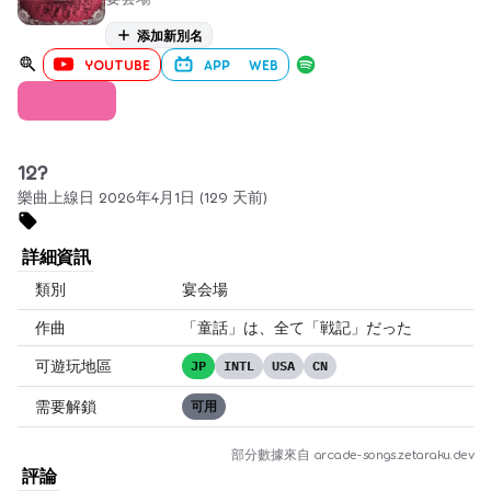
添加新別名
YOUTUBE
APP
WEB
宴
12?
樂曲上線日 2026年4月1日 (129 天前)
詳細資訊
類別
宴会場
作曲
「童話」は、全て「戦記」だった
可遊玩地區
JP
INTL
USA
CN
需要解鎖
可用
部分數據來自
arcade-songs.zetaraku.dev
評論