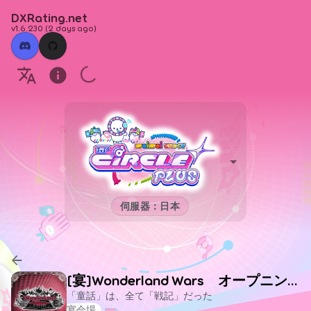
DXRating.net
v1.6.230
(
2 days ago
)
伺服器：日本
[宴]Wonderland Wars オープニング
「童話」は、全て「戦記」だった
宴会場