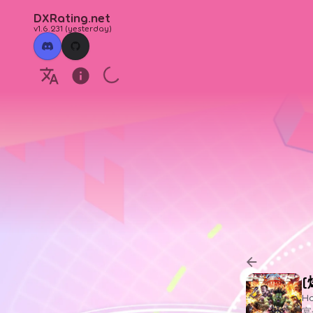
DXRating.net
v1.6.231
(
yesterday
)
[
H
宴