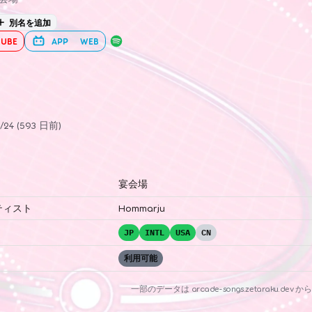
別名を追加
UBE
APP
WEB
24 (593 日前)
宴会場
ティスト
Hommarju
JP
INTL
USA
CN
利用可能
一部のデータは
arcade-songs.zetaraku.dev
から