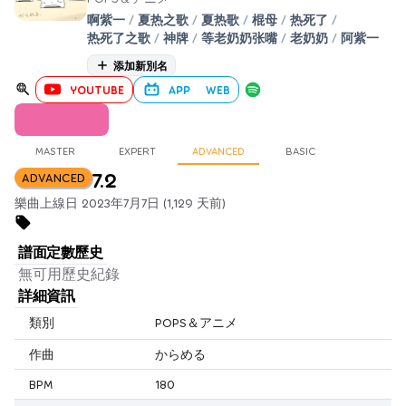
啊紫一
/
夏热之歌
/
夏热歌
/
棍母
/
热死了
/
热死了之歌
/
神牌
/
等老奶奶张嘴
/
老奶奶
/
阿紫一
添加新別名
YOUTUBE
APP
WEB
MASTER
EXPERT
ADVANCED
BASIC
7.2
ADVANCED
樂曲上線日 2023年7月7日 (1,129 天前)
譜面定數歷史
無可用歷史紀錄
詳細資訊
類別
POPS＆アニメ
作曲
からめる
BPM
180