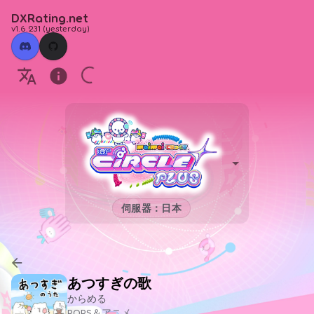
DXRating.net
v1.6.231
(
yesterday
)
伺服器：日本
あつすぎの歌
からめる
POPS＆アニメ