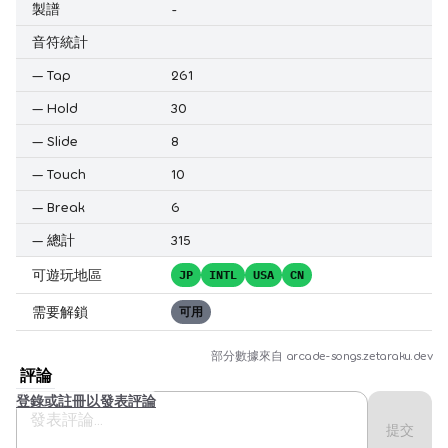
製譜
-
音符統計
—
Tap
261
—
Hold
30
—
Slide
8
—
Touch
10
—
Break
6
—
總計
315
可遊玩地區
JP
INTL
USA
CN
需要解鎖
可用
部分數據來自
arcade-songs.zetaraku.dev
評論
登錄或註冊以發表評論
提交