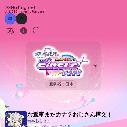
DXRating.net
v1.6.232
(
16 minutes ago
)
服务器：日本
お返事まだカナ？おじさん構文！
吉本おじさん
niconico＆ボーカロイド