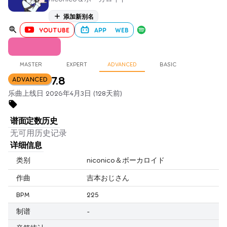
添加新别名
YOUTUBE
APP
WEB
MASTER
EXPERT
ADVANCED
BASIC
7.8
ADVANCED
乐曲上线日 2026年4月3日 (128天前)
谱面定数历史
无可用历史记录
详细信息
类别
niconico＆ボーカロイド
作曲
吉本おじさん
BPM
225
制谱
-