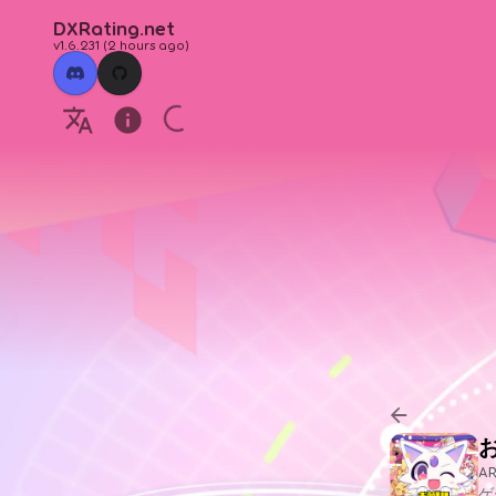
DXRating.net
v1.6.231
(
2 hours ago
)
A
ゲ