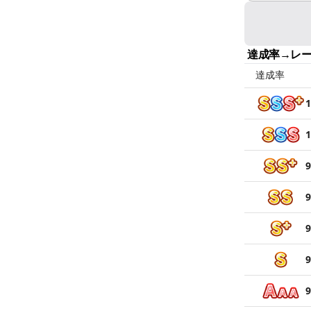
達成率→レ
達成率
1
1
9
9
9
9
9