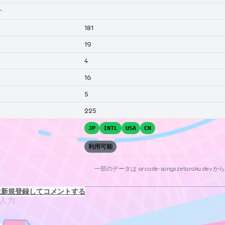
計
181
19
4
16
5
225
JP
INTL
USA
CN
利用可能
一部のデータは
arcade-songs.zetaraku.dev
から
は新規登録してコメントする