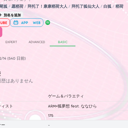
尾狐
/
愿稻荷
/
拜托了！康康稻荷大人
/
拜托了狐仙大人
/
白狐
/
稻荷
別名を追加
UBE
APP
WEB
EXPERT
ADVANCED
BASIC
/14 (540 日前)
歴
履歴はありません
ゲーム＆バラエティ
ティスト
ARM×狐夢想 feat. ななひら
175
ナー
-