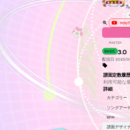
九
YOUT
MASTER
3.0
BASIC
配信日 2025/02
譜面定数履
利用可能な
詳細
カテゴリー
ソングアー
BPM
譜面デザイ