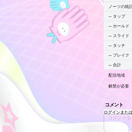
ノーツの統
—
タップ
—
ホールド
—
スライド
—
タッチ
—
ブレイク
—
合計
配信地域
解禁が必要
コメント
ログインまた