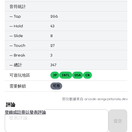
音符統計
—
Tap
266
—
Hold
43
—
Slide
8
—
Touch
27
—
Break
3
—
總計
347
可遊玩地區
JP
INTL
USA
CN
需要解鎖
可用
部分數據來自
arcade-songs.zetaraku.dev
評論
登錄或註冊以發表評論
提交