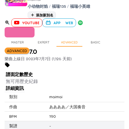
小动物封焰
/
福瑞135
/
福瑞小英雄
添加新別名
YOUTUBE
APP
WEB
MASTER
EXPERT
ADVANCED
BASIC
7.0
ADVANCED
樂曲上線日 2023年7月7日 (1,126 天前)
譜面定數歷史
無可用歷史紀錄
詳細資訊
類別
maimai
作曲
ああああ／大国奏音
BPM
190
製譜
-