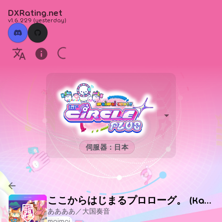
DXRating.net
v1.6.229
(
yesterday
)
伺服器：日本
ここからはじまるプロローグ。 (Kanon Remix)
ああああ／大国奏音
maimai