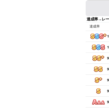
達成率→レ
達成率
1
1
9
9
9
9
9