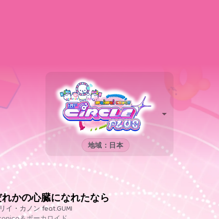
地域：日本
だれかの心臓になれたなら
リイ・カノン feat.GUMI
iconico＆ボーカロイド