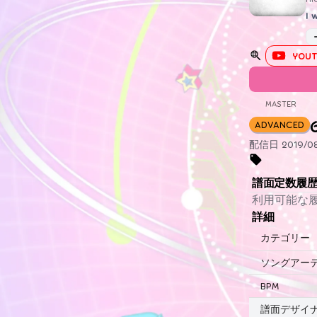
I 
YOUT
MASTER
ADVANCED
配信日 2019/08/
譜面定数履
利用可能な
詳細
カテゴリー
ソングアー
BPM
譜面デザイ