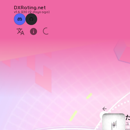
DXRating.net
v1.6.230
(
2 days ago
)
ユ
n