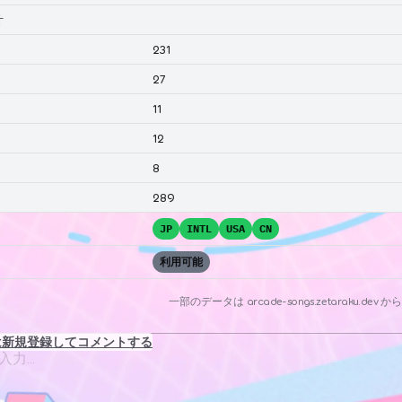
計
231
27
11
12
8
289
JP
INTL
USA
CN
利用可能
一部のデータは
arcade-songs.zetaraku.dev
から
は新規登録してコメントする