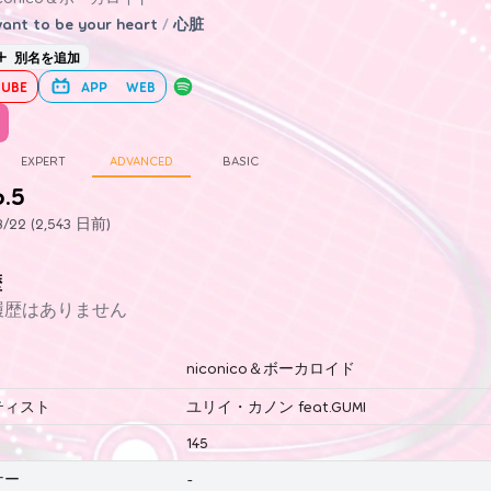
want to be your heart
/
心脏
別名を追加
UBE
APP
WEB
EXPERT
ADVANCED
BASIC
6.5
22 (2,543 日前)
歴
履歴はありません
niconico＆ボーカロイド
ティスト
ユリイ・カノン feat.GUMI
145
ナー
-