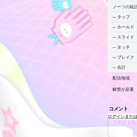
ノーツの統
—
タップ
—
ホールド
—
スライド
—
タッチ
—
ブレイク
—
合計
配信地域
解禁が必要
コメント
ログインまた