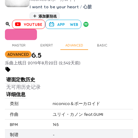
I want to be your heart
/
心脏
添加新别名
YOUTUBE
APP
WEB
MASTER
EXPERT
ADVANCED
BASIC
6.5
ADVANCED
乐曲上线日 2019年8月22日 (2,542天前)
谱面定数历史
无可用历史记录
详细信息
类别
niconico＆ボーカロイド
作曲
ユリイ・カノン feat.GUMI
BPM
145
制谱
-