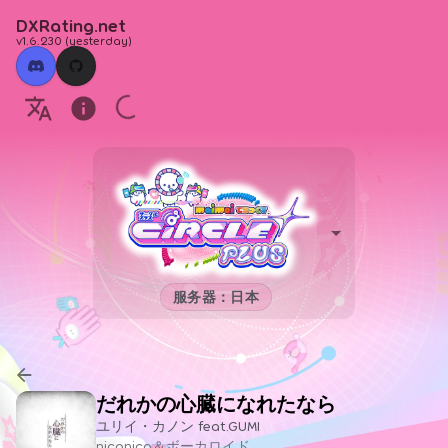
DXRating.net
v1.6.230
(
yesterday
)
服务器：日本
だれかの心臓になれたなら
ユリイ・カノン feat.GUMI
niconico＆ボーカロイド