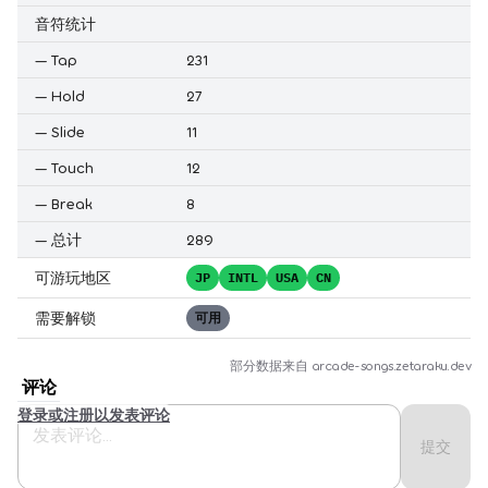
音符统计
—
Tap
231
—
Hold
27
—
Slide
11
—
Touch
12
—
Break
8
—
总计
289
可游玩地区
JP
INTL
USA
CN
需要解锁
可用
部分数据来自
arcade-songs.zetaraku.dev
评论
登录或注册以发表评论
提交