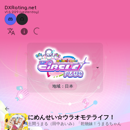
DXRating.net
v1.6.229
(
yesterday
)
地域：日本
にめんせい☆ウラオモテライフ！
土間うまる（田中あいみ）「乾物妹！うまるちゃん
R」