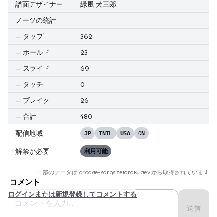
譜面デザイナー
緑風 犬三郎
ノーツの統計
—
タップ
362
—
ホールド
23
—
スライド
69
—
タッチ
0
—
ブレイク
26
—
合計
480
配信地域
JP
INTL
USA
CN
解禁が必要
利用可能
一部のデータは
arcade-songs.zetaraku.dev
から取得されています
コメント
ログインまたは新規登録してコメントする
送信