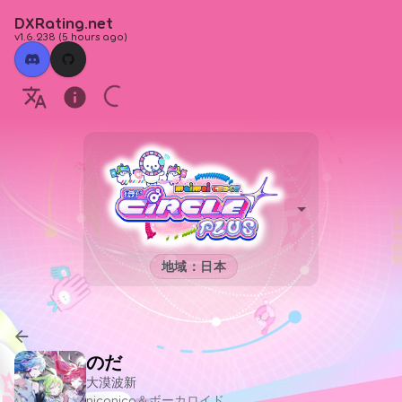
DXRating.net
v1.6.238
(
5 hours ago
)
地域：日本
のだ
大漠波新
niconico＆ボーカロイド