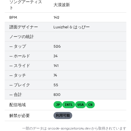
ソングアーティス
大漠波新
ト
BPM
142
譜面デザイナー
Luxizhel & はっぴー
ノーツの統計
—
タップ
526
—
ホールド
34
—
スライド
141
—
タッチ
74
—
ブレイク
55
—
合計
830
配信地域
JP
INTL
USA
CN
解禁が必要
利用可能
一部のデータは
arcade-songs.zetaraku.dev
から取得されています