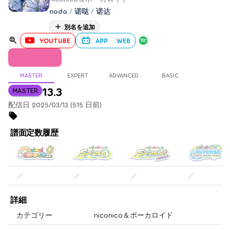
noda
/
诺哒
/
诺达
別名を追加
YOUTUBE
APP
WEB
MASTER
EXPERT
ADVANCED
BASIC
13.3
MASTER
配信日 2025/03/13 (515 日前)
譜面定数履歴
／
／
／
／
詳細
カテゴリー
niconico＆ボーカロイド