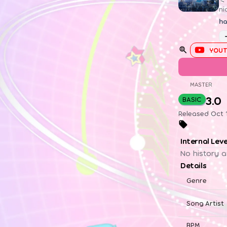
n
ha
YOUT
MASTER
3.0
BASIC
Released Oct 
Internal Lev
No history a
Details
Genre
Song Artist
BPM