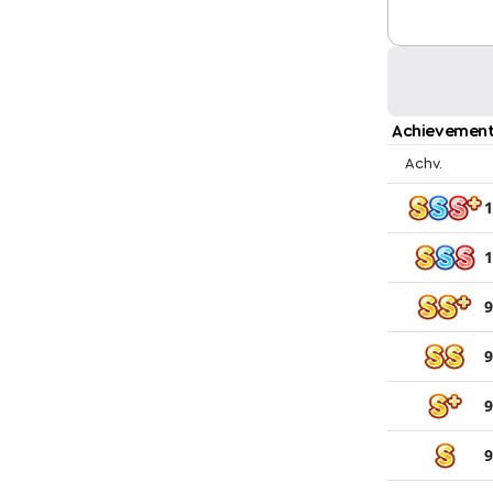
Achievement
Achv.
1
1
9
9
9
9