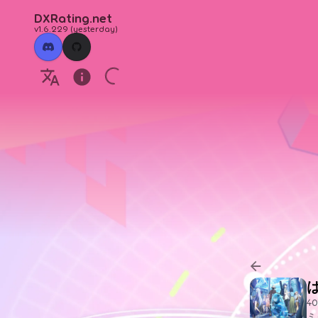
DXRating.net
v1.6.229
(
yesterday
)
4
ミ