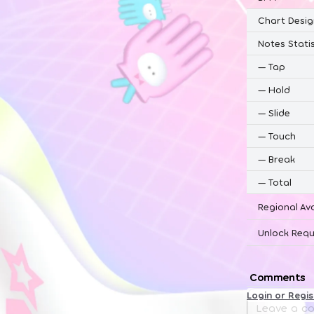
Chart Desig
Notes Statis
—
Tap
—
Hold
—
Slide
—
Touch
—
Break
—
Total
Regional Ava
Unlock Requ
Comments
Login or Regi