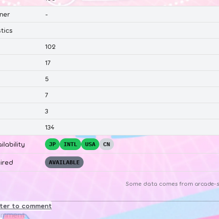
ner
-
tics
102
17
5
7
3
134
ilability
JP
INTL
USA
CN
ired
AVAILABLE
Some data comes from
arcade-s
ster to comment