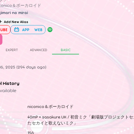
iconico＆ボーカロイド
jimari no mirai
Add New Alias
UBE
APP
WEB
EXPERT
ADVANCED
BASIC
16, 2025 (294 days ago)
el History
vailable
niconico＆ボーカロイド
40mP × sasakure.UK / 初音ミク「劇場版プロジェク
たセカイと歌えないミク」
156