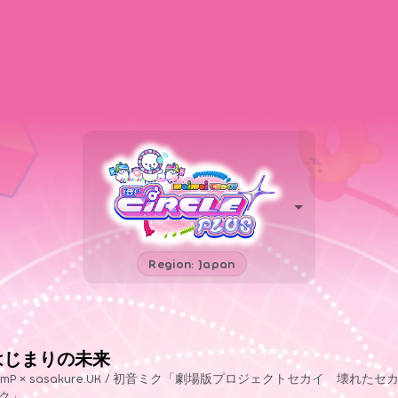
Region: Japan
はじまりの未来
0mP × sasakure.UK / 初音ミク「劇場版プロジェクトセカイ 壊れた
ク」