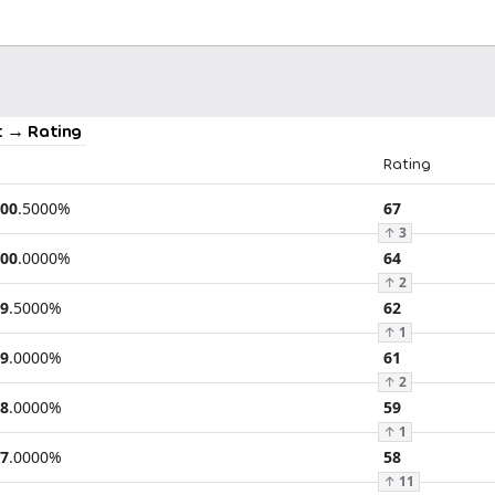
 → Rating
Rating
00
.
5000
%
67
↑
3
00
.
0000
%
64
↑
2
9
.
5000
%
62
↑
1
9
.
0000
%
61
↑
2
8
.
0000
%
59
↑
1
7
.
0000
%
58
↑
11