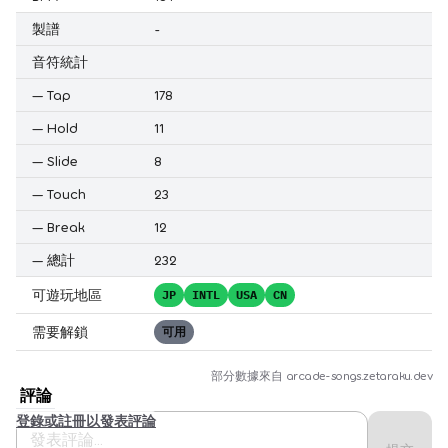
製譜
-
音符統計
—
Tap
178
—
Hold
11
—
Slide
8
—
Touch
23
—
Break
12
—
總計
232
可遊玩地區
JP
INTL
USA
CN
需要解鎖
可用
部分數據來自
arcade-songs.zetaraku.dev
評論
登錄或註冊以發表評論