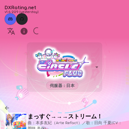
DXRating.net
v1.6.229
(
yesterday
)
伺服器：日本
まっすぐ→→→ストリーム！
曲：本多友紀（Arte Refact）／歌：日向 千夏(CV：
岡咲 美保)