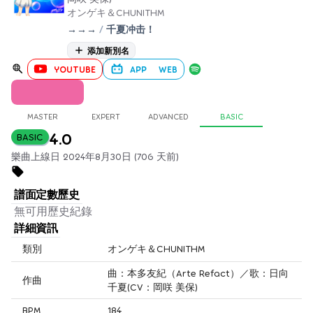
オンゲキ＆CHUNITHM
→→→
/
千夏冲击！
添加新別名
YOUTUBE
APP
WEB
MASTER
EXPERT
ADVANCED
BASIC
4.0
BASIC
樂曲上線日 2024年8月30日 (706 天前)
譜面定數歷史
無可用歷史紀錄
詳細資訊
類別
オンゲキ＆CHUNITHM
曲：本多友紀（Arte Refact）／歌：日向
作曲
千夏(CV：岡咲 美保)
BPM
184