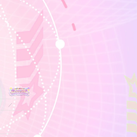
／
／
／
／