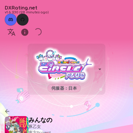
DXRating.net
v1.6.230
(
28 minutes ago
)
伺服器：日本
みんなの
豚乙女
東方Project