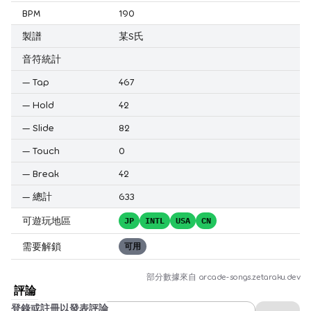
BPM
190
製譜
某S氏
音符統計
—
Tap
467
—
Hold
42
—
Slide
82
—
Touch
0
—
Break
42
—
總計
633
可遊玩地區
JP
INTL
USA
CN
需要解鎖
可用
部分數據來自
arcade-songs.zetaraku.dev
評論
登錄或註冊以發表評論