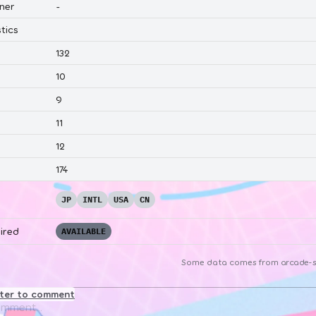
ner
-
tics
132
10
9
11
12
174
JP
INTL
USA
CN
ired
AVAILABLE
Some data comes from
arcade-s
ster to comment