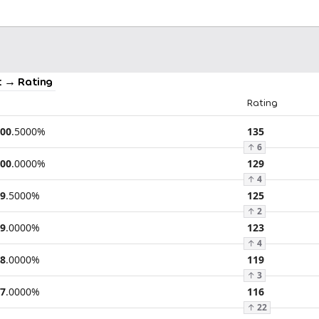
 → Rating
Rating
00
.
5000
%
135
↑
6
00
.
0000
%
129
↑
4
9
.
5000
%
125
↑
2
9
.
0000
%
123
↑
4
8
.
0000
%
119
↑
3
7
.
0000
%
116
↑
22