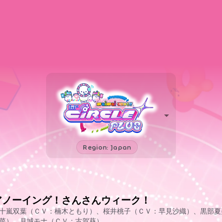
Region: Japan
アノーイング！さんさんウィーク！
十嵐双葉（ＣＶ：楠木ともり）、桜井桃子（ＣＶ：早見沙織）、黒部夏
菜）、月城モナ（ＣＶ：古賀葵）