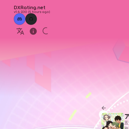
DXRating.net
v1.6.230
(
5 hours ago
)
五
玲