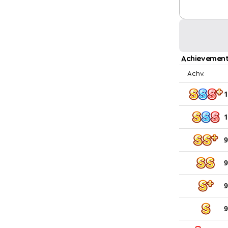
Achievement
Achv.
1
1
9
9
9
9