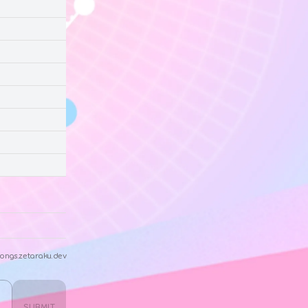
ongs.zetaraku.dev
SUBMIT