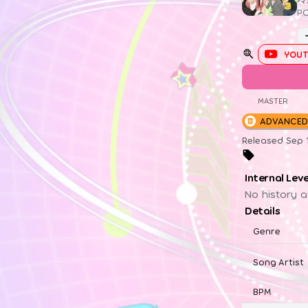
P
YOUT
MASTER
ADVANCED
Released Sep 1
Internal Lev
No history a
Details
Genre
Song Artist
BPM