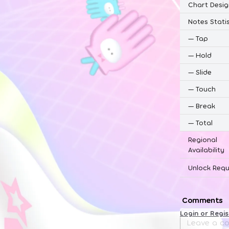
Chart Desig
Notes Statis
—
Tap
—
Hold
—
Slide
—
Touch
—
Break
—
Total
Regional
Availability
Unlock Requ
Comments
Login or Regi