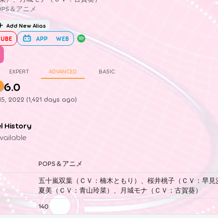
OPS＆アニメ
Add New Alias
UBE
APP
WEB
EXPERT
ADVANCED
BASIC
6.0
5, 2022 (1,421 days ago)
el History
vailable
POPS＆アニメ
五十嵐双葉（ＣＶ：楠木ともり）、桜井桃子（ＣＶ：早見
夏美（ＣＶ：青山玲菜）、月城モナ（ＣＶ：古賀葵）
140