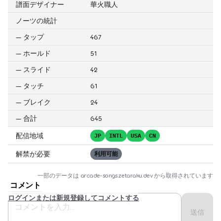
譜面デザイナー
華火職人
ノーツの統計
—
タップ
467
—
ホールド
51
—
スライド
42
—
タッチ
61
—
ブレイク
24
—
合計
645
配信地域
JP
INTL
USA
CN
解禁が必要
利用可能
一部のデータは
arcade-songs.zetaraku.dev
から取得されています
コメント
ログインまたは新規登録してコメントする
送信