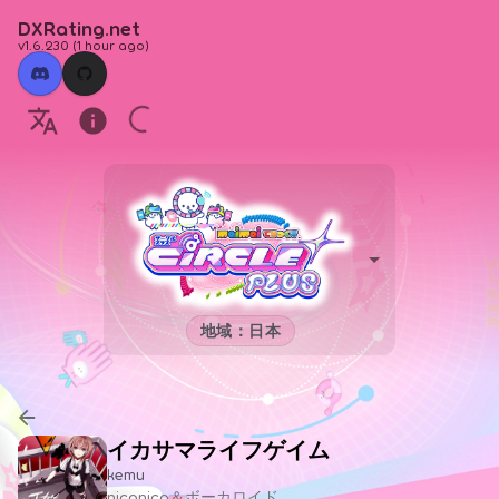
DXRating.net
v1.6.230
(
1 hour ago
)
地域：日本
イカサマライフゲイム
kemu
niconico＆ボーカロイド