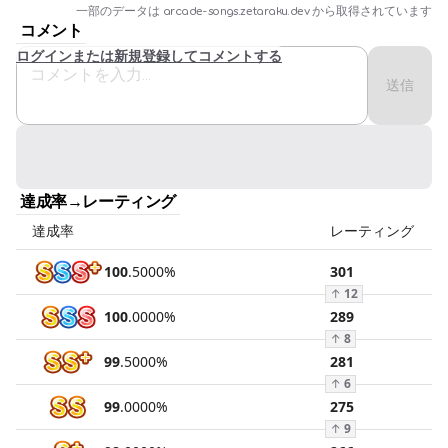
一部のデータは
arcade-songs.zetaraku.dev
から取得されています
コメント
ログインまたは新規登録してコメントする
送信
達成率→レーティング
達成率
レーティング
100
.
5000
%
301
↑
12
100
.
0000
%
289
↑
8
99
.
5000
%
281
↑
6
99
.
0000
%
275
↑
9