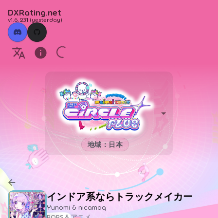
DXRating.net
v1.6.231
(
yesterday
)
地域：日本
インドア系ならトラックメイカー
Yunomi & nicamoq
POPS＆アニメ