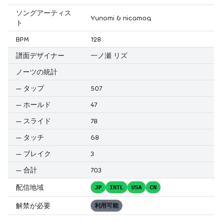
ソングアーティス
Yunomi & nicamoq
ト
BPM
128
譜面デザイナー
一ノ瀬 リズ
ノーツの統計
—
タップ
507
—
ホールド
47
—
スライド
78
—
タッチ
68
—
ブレイク
3
—
合計
703
配信地域
JP
INTL
USA
CN
解禁が必要
利用可能