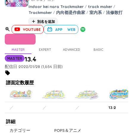
Indoor kei nara Trackmaker
/
track maker
/
Trackmaker
/
内向都是作曲家
/
室内系
/
法修散打
別名を追加
YOUTUBE
APP
WEB
MASTER
EXPERT
ADVANCED
BASIC
13.4
MASTER
配信日 2022/01/28 (1,654 日前)
譜面定数履歴
／
／
／
13.2
詳細
カテゴリー
POPS＆アニメ