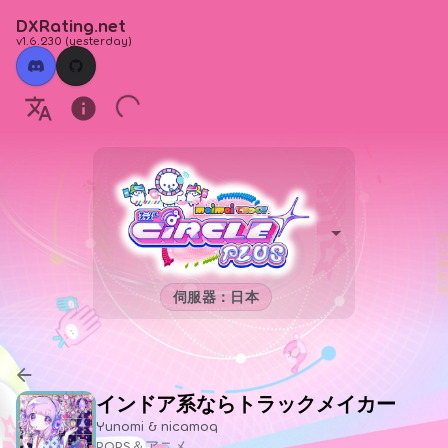
DXRating.net
v1.6.230
(
yesterday
)
伺服器：日本
インドア系ならトラックメイカー
Yunomi & nicamoq
POPS＆アニメ