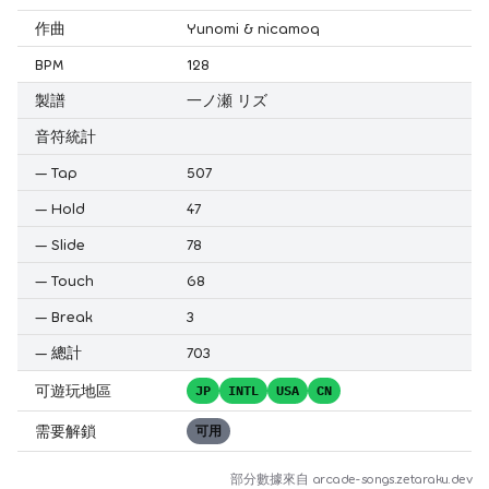
作曲
Yunomi & nicamoq
BPM
128
製譜
一ノ瀬 リズ
音符統計
—
Tap
507
—
Hold
47
—
Slide
78
—
Touch
68
—
Break
3
—
總計
703
可遊玩地區
JP
INTL
USA
CN
需要解鎖
可用
部分數據來自
arcade-songs.zetaraku.dev