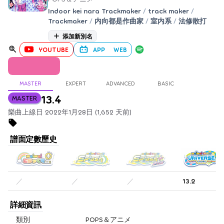
Indoor kei nara Trackmaker
/
track maker
/
Trackmaker
/
内向都是作曲家
/
室内系
/
法修散打
添加新別名
YOUTUBE
APP
WEB
MASTER
EXPERT
ADVANCED
BASIC
13.4
MASTER
樂曲上線日 2022年1月28日 (1,652 天前)
譜面定數歷史
／
／
／
13.2
詳細資訊
類別
POPS＆アニメ