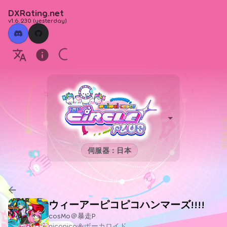
DXRating.net
v1.6.230
(
yesterday
)
伺服器：日本
ウィーアーピコピコハンマーズ!!!!
cosMo＠暴走P
niconico＆ボーカロイド