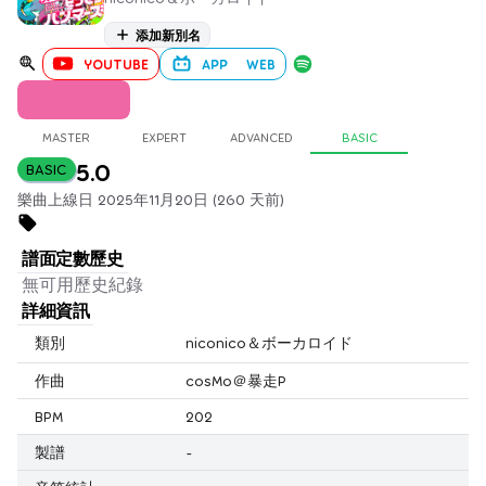
添加新別名
YOUTUBE
APP
WEB
MASTER
EXPERT
ADVANCED
BASIC
5.0
BASIC
樂曲上線日 2025年11月20日 (260 天前)
譜面定數歷史
無可用歷史紀錄
詳細資訊
類別
niconico＆ボーカロイド
作曲
cosMo＠暴走P
BPM
202
製譜
-