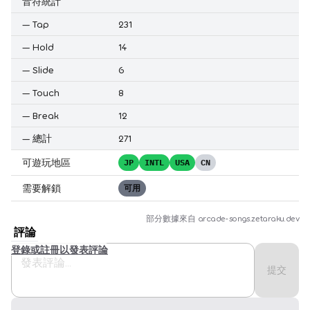
音符統計
—
Tap
231
—
Hold
14
—
Slide
6
—
Touch
8
—
Break
12
—
總計
271
可遊玩地區
JP
INTL
USA
CN
需要解鎖
可用
部分數據來自
arcade-songs.zetaraku.dev
評論
登錄或註冊以發表評論
提交