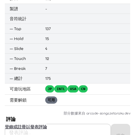
製譜
-
音符統計
—
Tap
137
—
Hold
15
—
Slide
4
—
Touch
12
—
Break
7
—
總計
175
可遊玩地區
JP
INTL
USA
CN
需要解鎖
可用
部分數據來自
arcade-songs.zetaraku.dev
評論
登錄或註冊以發表評論