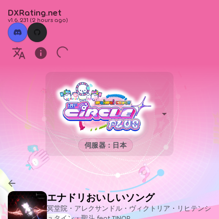
DXRating.net
v1.6.231
(
2 hours ago
)
伺服器：日本
エナドリおいしいソング
冥堂院・アレクサンドル・ヴィクトリア・リヒテンシ
ュタイン・聖斗 feat.TINOP