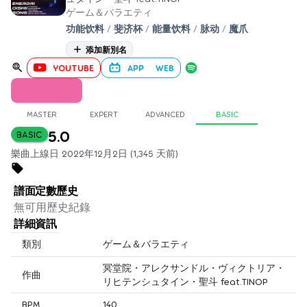
ゲーム＆バラエティ
功能饮料
/
斐济杯
/
能量饮料
/
脉动
/
魔爪
添加新別名
YOUTUBE
APP
WEB
MASTER
EXPERT
ADVANCED
BASIC
5.0
BASIC
樂曲上線日 2022年12月2日 (1,345 天前)
譜面定數歷史
無可用歷史紀錄
詳細資訊
類別
ゲーム＆バラエティ
冥堂院・アレクサンドル・ヴィクトリア・
作曲
リヒテンシュタイン・聖斗 feat.TINOP
BPM
140