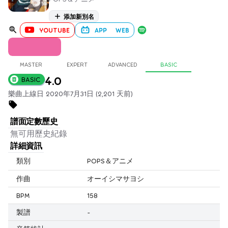
添加新別名
YOUTUBE
APP
WEB
MASTER
EXPERT
ADVANCED
BASIC
4.0
BASIC
樂曲上線日 2020年7月31日 (2,201 天前)
譜面定數歷史
無可用歷史紀錄
詳細資訊
類別
POPS＆アニメ
作曲
オーイシマサヨシ
BPM
158
製譜
-