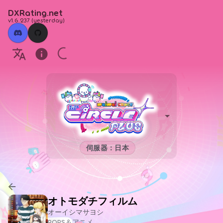
DXRating.net
v1.6.237
(
yesterday
)
伺服器：日本
オトモダチフィルム
オーイシマサヨシ
POPS＆アニメ