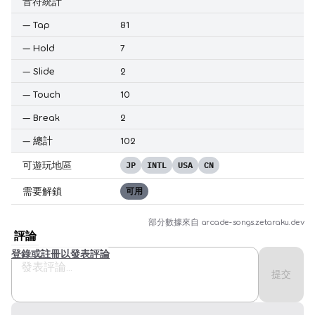
音符統計
—
Tap
81
—
Hold
7
—
Slide
2
—
Touch
10
—
Break
2
—
總計
102
可遊玩地區
JP
INTL
USA
CN
需要解鎖
可用
部分數據來自
arcade-songs.zetaraku.dev
評論
登錄或註冊以發表評論
提交