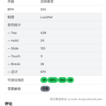
作曲
吉田夜世
BPM
204
制谱
Luxizhel
音符统计
—
Tap
638
—
Hold
39
—
Slide
155
—
Touch
9
—
Break
38
—
总计
879
可游玩地区
JP
INTL
USA
CN
需要解锁
可用
部分数据来自
arcade-songs.zetaraku.dev
评论