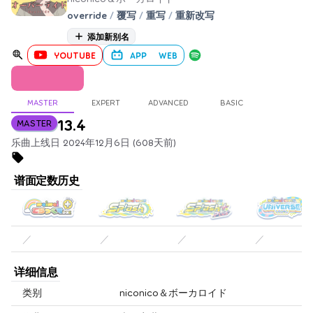
override
/
覆写
/
重写
/
重新改写
添加新别名
YOUTUBE
APP
WEB
MASTER
EXPERT
ADVANCED
BASIC
13.4
MASTER
乐曲上线日 2024年12月6日 (608天前)
谱面定数历史
／
／
／
／
详细信息
类别
niconico＆ボーカロイド