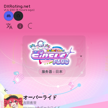
DXRating.net
v1.6.230
(
8 hours ago
)
服务器：日本
オーバーライド
吉田夜世
niconico＆ボーカロイド