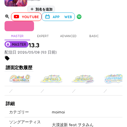
別名を追加
YOUTUBE
APP
WEB
MASTER
EXPERT
ADVANCED
BASIC
13.3
MASTER
配信日 2026/05/08 (93 日前)
譜面定数履歴
／
／
／
／
詳細
カテゴリー
maimai
ソングアーティス
大漠波新 feat.ヲタみん