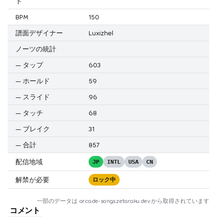
ト
BPM
150
譜面デザイナー
Luxizhel
ノーツの統計
—
タップ
603
—
ホールド
59
—
スライド
96
—
タッチ
68
—
ブレイク
31
—
合計
857
配信地域
JP
INTL
USA
CN
解禁が必要
ロック中
一部のデータは
arcade-songs.zetaraku.dev
から取得されています
コメント