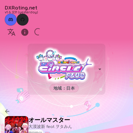
DXRating.net
v1.6.231
(
yesterday
)
地域：日本
オールマスター
大漠波新 feat.ヲタみん
maimai