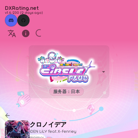
DXRating.net
v1.6.230
(
2 days ago
)
服务器：日本
クロノイデア
iDEN LiLY feat.X-Fenriey
maimai