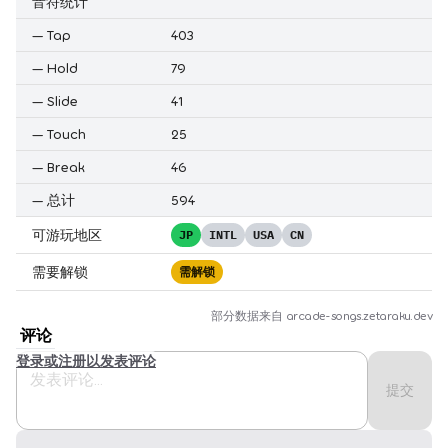
音符统计
—
Tap
403
—
Hold
79
—
Slide
41
—
Touch
25
—
Break
46
—
总计
594
可游玩地区
JP
INTL
USA
CN
需要解锁
需解锁
部分数据来自
arcade-songs.zetaraku.dev
评论
登录或注册以发表评论
提交