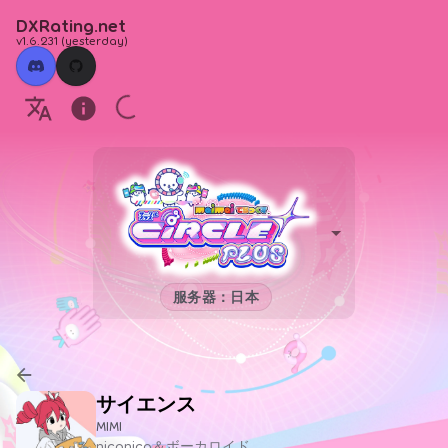
DXRating.net
v1.6.231
(
yesterday
)
服务器：日本
サイエンス
MIMI
niconico＆ボーカロイド