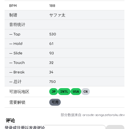
BPM
188
制谱
サファ太
音符统计
—
Tap
530
—
Hold
61
—
Slide
93
—
Touch
32
—
Break
34
—
总计
750
可游玩地区
JP
INTL
USA
CN
需要解锁
可用
部分数据来自
arcade-songs.zetaraku.dev
评论
登录或注册以发表评论