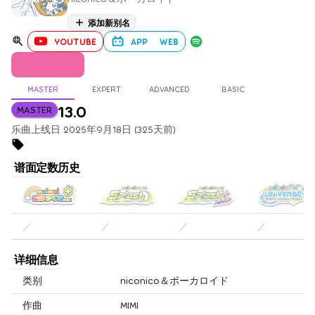
添加新别名
YOUTUBE
APP
WEB
MASTER
EXPERT
ADVANCED
BASIC
13.0
MASTER
乐曲上线日 2025年9月18日 (325天前)
谱面定数历史
／
／
／
／
详细信息
类别
niconico＆ボーカロイド
作曲
MIMI