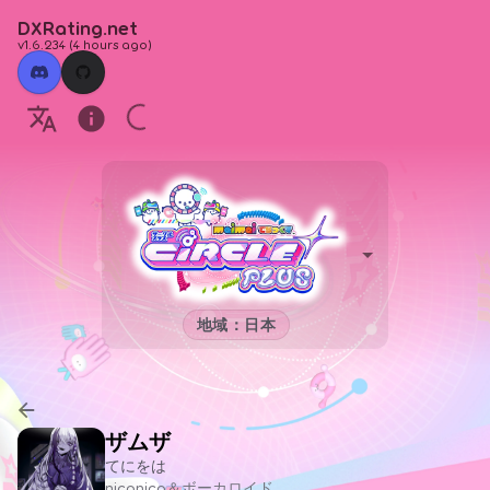
DXRating.net
v1.6.234
(
4 hours ago
)
地域：日本
ザムザ
てにをは
niconico＆ボーカロイド