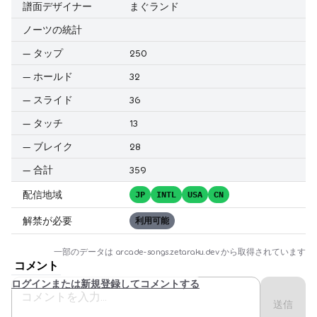
譜面デザイナー
まぐランド
ノーツの統計
—
タップ
250
—
ホールド
32
—
スライド
36
—
タッチ
13
—
ブレイク
28
—
合計
359
配信地域
JP
INTL
USA
CN
解禁が必要
利用可能
一部のデータは
arcade-songs.zetaraku.dev
から取得されています
コメント
ログインまたは新規登録してコメントする
送信