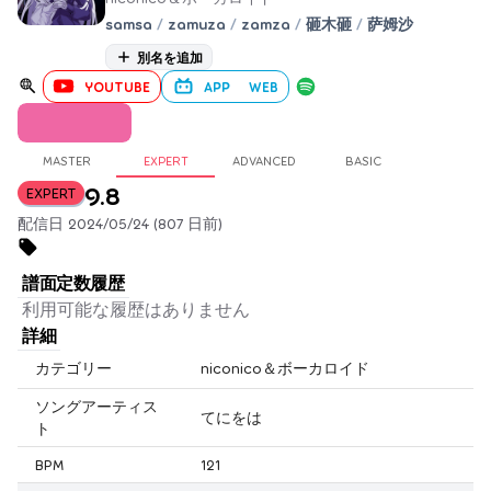
samsa
/
zamuza
/
zamza
/
砸木砸
/
萨姆沙
別名を追加
YOUTUBE
APP
WEB
MASTER
EXPERT
ADVANCED
BASIC
9.8
EXPERT
配信日 2024/05/24 (807 日前)
譜面定数履歴
利用可能な履歴はありません
詳細
カテゴリー
niconico＆ボーカロイド
ソングアーティス
てにをは
ト
BPM
121