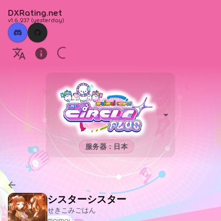
DXRating.net
v1.6.237
(
yesterday
)
服务器：日本
シスターシスター
せきこみごはん
maimai