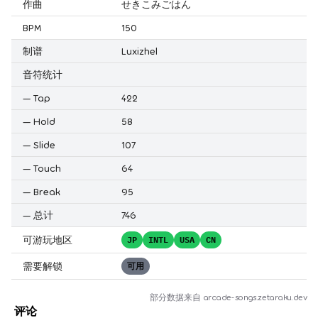
作曲
せきこみごはん
BPM
150
制谱
Luxizhel
音符统计
—
Tap
422
—
Hold
58
—
Slide
107
—
Touch
64
—
Break
95
—
总计
746
可游玩地区
JP
INTL
USA
CN
需要解锁
可用
部分数据来自
arcade-songs.zetaraku.dev
评论