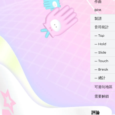
作曲
BPM
製譜
音符統計
—
Tap
—
Hold
—
Slide
—
Touch
—
Break
—
總計
可遊玩地區
需要解鎖
評論