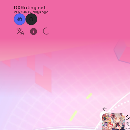
DXRating.net
v1.6.230
(
2 days ago
)
周
P