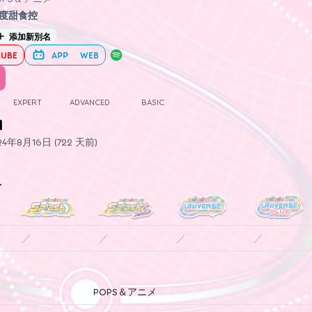
度甜食控
添加新別名
UBE
APP
WEB
EXPERT
ADVANCED
BASIC
1
年8月16日 (722 天前)
史
／
／
／
／
POPS＆アニメ