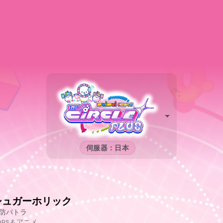
伺服器：日本
シュガーホリック
防パトラ
OPS＆アニメ