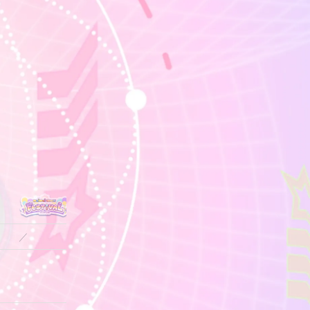
／
／
／
13.1