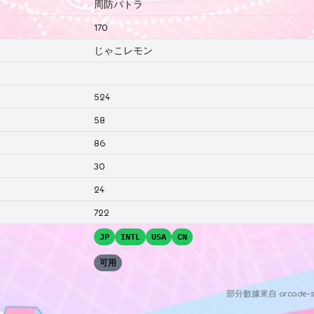
周防パトラ
170
じゃこレモン
524
58
86
30
24
722
JP
INTL
USA
CN
可用
部分數據來自
arcade-s