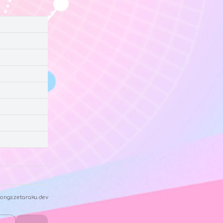
ongs.zetaraku.dev