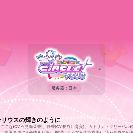
服务器：日本
シリウスの輝きのように
 ここな(CV.石見舞菜香)、静香(CV.長谷川育美)、カトリナ・グリーベル(
)、新妻八恵(CV.長縄まりあ)、柳場ぱんだ(CV.大空直美)、流石知冴(CV.