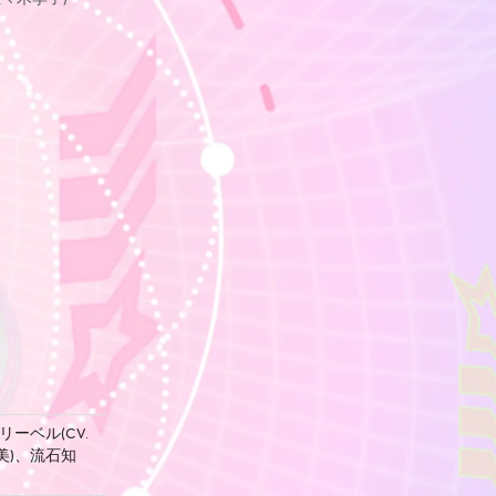
リーベル(CV.
美)、流石知