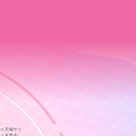
CV.天城サリ
佐々木李子)