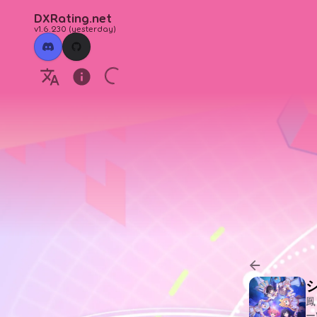
DXRating.net
v1.6.230
(
yesterday
)
鳳
ー