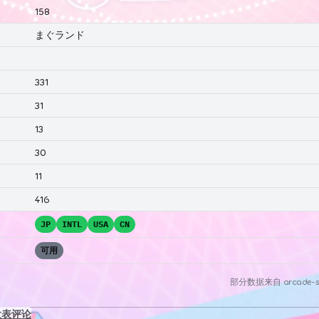
158
まぐランド
331
31
13
30
11
416
JP
INTL
USA
CN
可用
部分数据来自
arcade-s
发表评论