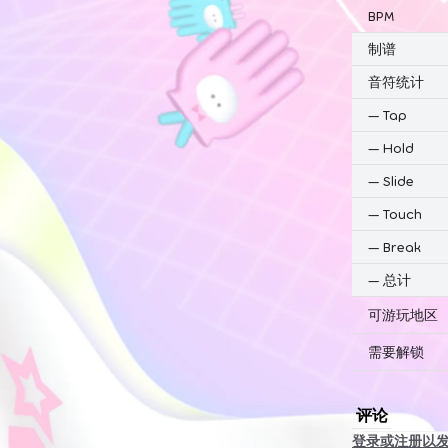
BPM
制谱
音符统计
—
Tap
—
Hold
—
Slide
—
Touch
—
Break
—
总计
可游玩地区
需要解锁
评论
登录或注册以