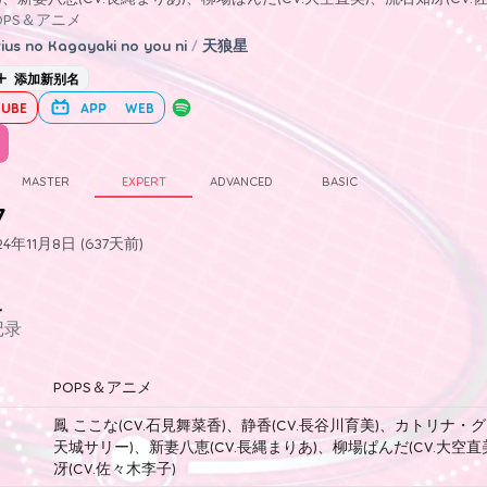
OPS＆アニメ
rius no Kagayaki no you ni
/
天狼星
添加新别名
UBE
APP
WEB
MASTER
EXPERT
ADVANCED
BASIC
7
年11月8日 (637天前)
史
记录
POPS＆アニメ
鳳 ここな(CV.石見舞菜香)、静香(CV.長谷川育美)、カトリナ・グ
天城サリー)、新妻八恵(CV.長縄まりあ)、柳場ぱんだ(CV.大空直
冴(CV.佐々木李子)