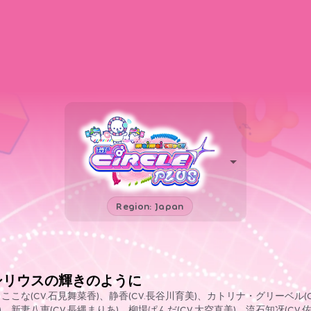
Region: Japan
シリウスの輝きのように
 ここな(CV.石見舞菜香)、静香(CV.長谷川育美)、カトリナ・グリーベル(
)、新妻八恵(CV.長縄まりあ)、柳場ぱんだ(CV.大空直美)、流石知冴(CV.