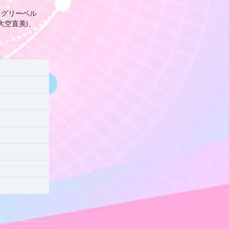
ナ・グリーベル
.大空直美)、