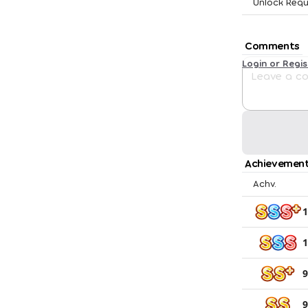
Unlock Requ
Comments
Login or Regi
Achievement
Achv.
1
1
9
9