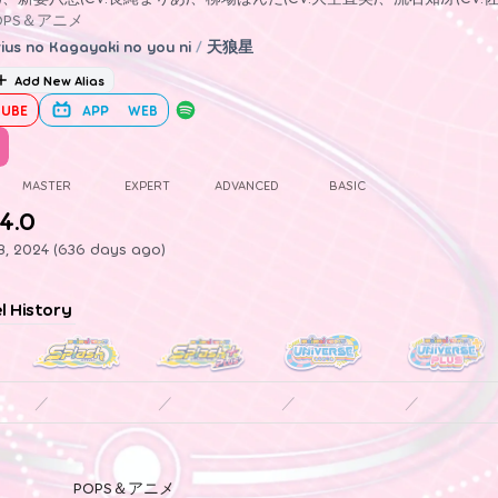
OPS＆アニメ
rius no Kagayaki no you ni
/
天狼星
Add New Alias
UBE
APP
WEB
MASTER
EXPERT
ADVANCED
BASIC
4.0
8, 2024 (636 days ago)
el History
／
／
／
／
POPS＆アニメ