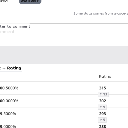
ired
AVAILABLE
Some data comes from
arcade-s
ster to comment
 → Rating
Rating
00
.
5000
%
315
↑
13
00
.
0000
%
302
↑
9
9
.
5000
%
293
↑
5
9
.
0000
%
288