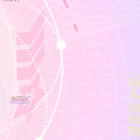
／
／
／
／