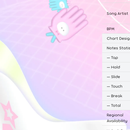
Song Artist
BPM
Chart Desig
Notes Statis
—
Tap
—
Hold
—
Slide
—
Touch
—
Break
—
Total
Regional
Availability