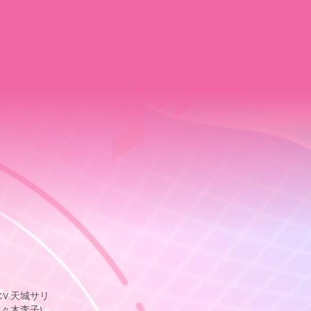
CV.天城サリ
佐々木李子)