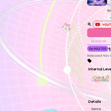
P
Si
YOUT
RE:MASTER
1
Re:MASTER
Released Nov 
Internal Lev
／
Details
Genre