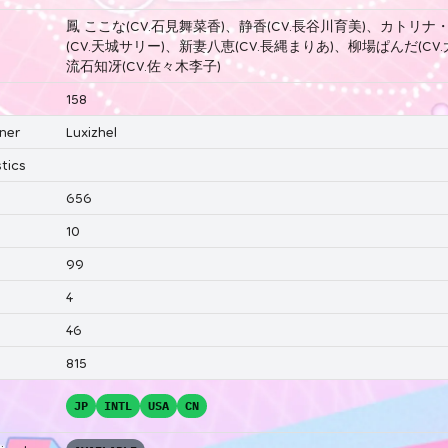
鳳 ここな(CV.石見舞菜香)、静香(CV.長谷川育美)、カトリ
(CV.天城サリー)、新妻八恵(CV.長縄まりあ)、柳場ぱんだ(CV
流石知冴(CV.佐々木李子)
158
ner
Luxizhel
tics
656
10
99
4
46
815
JP
INTL
USA
CN