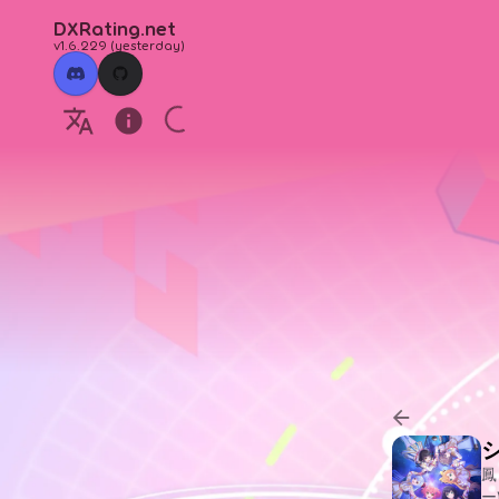
DXRating.net
v1.6.229
(
yesterday
)
鳳
ー