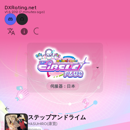
DXRating.net
v1.6.232
(
7 minutes ago
)
伺服器：日本
ステップアンドライム
YASUHIRO(康寛)
maimai