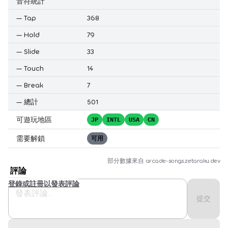
音符統計
—
Tap
368
—
Hold
79
—
Slide
33
—
Touch
14
—
Break
7
—
總計
501
可遊玩地區
JP
INTL
USA
CN
需要解鎖
可用
部分數據來自
arcade-songs.zetaraku.dev
評論
登錄或註冊以發表評論
提交