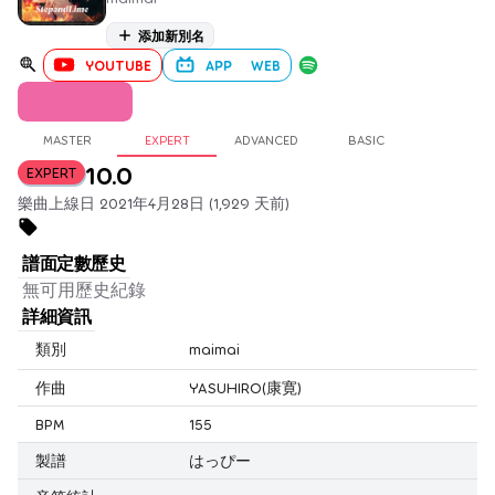
添加新別名
YOUTUBE
APP
WEB
MASTER
EXPERT
ADVANCED
BASIC
10.0
EXPERT
樂曲上線日 2021年4月28日 (1,929 天前)
譜面定數歷史
無可用歷史紀錄
詳細資訊
類別
maimai
作曲
YASUHIRO(康寛)
BPM
155
製譜
はっぴー