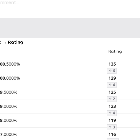
 → Rating
Rating
00
.
5000
%
135
↑
6
00
.
0000
%
129
↑
4
9
.
5000
%
125
↑
2
9
.
0000
%
123
↑
4
8
.
0000
%
119
↑
3
7
.
0000
%
116