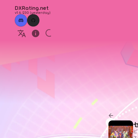
DXRating.net
v1.6.230
(
yesterday
)
ピ
ス