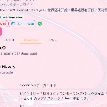
iconico＆ボーカロイド
kai hasn't even started yet
/
世界还未开始
/
世界还没有开始
/
天马
Add New Alias
UBE
APP
WEB
EXPERT
ADVANCED
BASIC
6.0
5, 2021 (1,757 days ago)
el History
vailable
niconico＆ボーカロイド
ピノキオピー / 初音ミク / ワンダーランズ×ショウタイム
トセカイ カラフルステージ！ feat. 初音ミク」
138