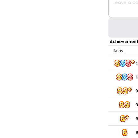
Achievement
Achv.
1
1
9
9
9
9