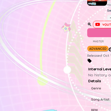
n
Se
YOUT
MASTER
ADVANCED
Released Oct 1
Internal Lev
No history a
Details
Genre
Song Artist
BPM