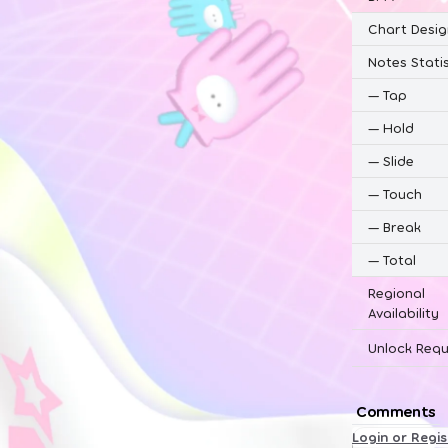
Chart Desig
Notes Statis
—
Tap
—
Hold
—
Slide
—
Touch
—
Break
—
Total
Regional
Availability
Unlock Requ
Comments
Login or Regi