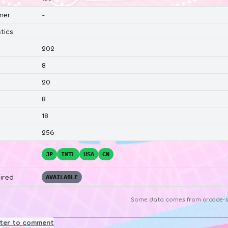
ner
-
tics
202
8
20
8
18
256
JP
INTL
USA
CN
ired
AVAILABLE
Some data comes from
arcade-s
ster to comment