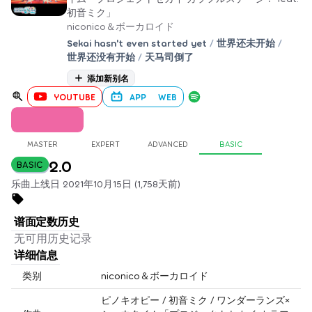
初音ミク」
niconico＆ボーカロイド
Sekai hasn't even started yet
/
世界还未开始
/
世界还没有开始
/
天马司倒了
添加新别名
YOUTUBE
APP
WEB
MASTER
EXPERT
ADVANCED
BASIC
2.0
BASIC
乐曲上线日 2021年10月15日 (1,758天前)
谱面定数历史
无可用历史记录
详细信息
类别
niconico＆ボーカロイド
ピノキオピー / 初音ミク / ワンダーランズ×