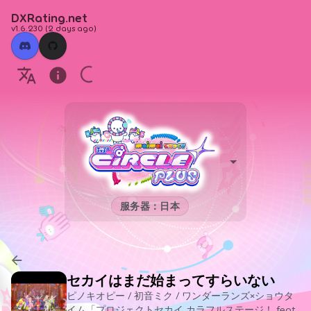
DXRating.net
v1.6.230
(
2 days ago
)
服务器：日本
セカイはまだ始まってすらいない
ピノキオピー / 初音ミク / ワンダーランズ×ショウタ
イム「プロジェクトセカイ カラフルステージ！ feat.