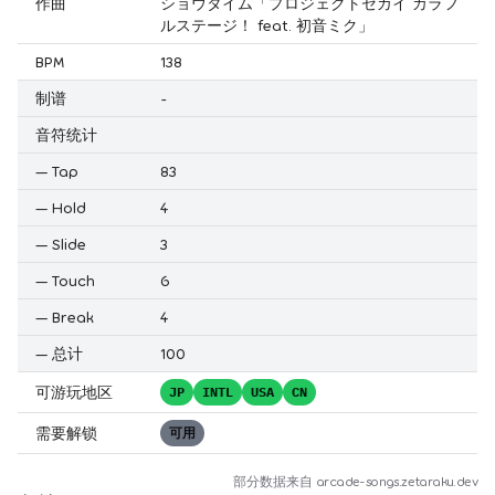
作曲
ショウタイム「プロジェクトセカイ カラフ
ルステージ！ feat. 初音ミク」
BPM
138
制谱
-
音符统计
—
Tap
83
—
Hold
4
—
Slide
3
—
Touch
6
—
Break
4
—
总计
100
可游玩地区
JP
INTL
USA
CN
需要解锁
可用
部分数据来自
arcade-songs.zetaraku.dev