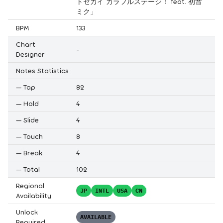
トセカイ カラフルステージ！ feat. 初音
ミク」
BPM
133
Chart
-
Designer
Notes Statistics
—
Tap
82
—
Hold
4
—
Slide
4
—
Touch
8
—
Break
4
—
Total
102
Regional
JP
INTL
USA
CN
Availability
Unlock
AVAILABLE
Required