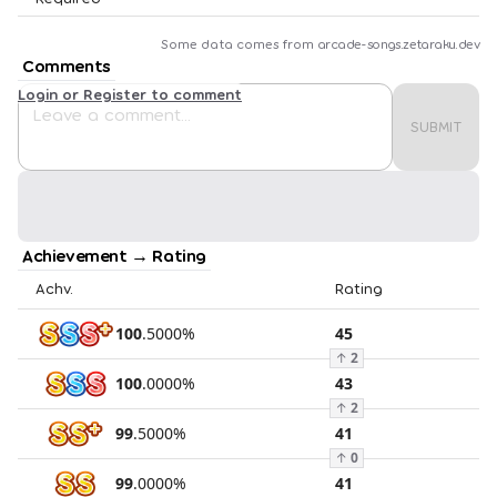
Some data comes from
arcade-songs.zetaraku.dev
Comments
Login or Register to comment
SUBMIT
Achievement → Rating
Achv.
Rating
100
.
5000
%
45
↑
2
100
.
0000
%
43
↑
2
99
.
5000
%
41
↑
0
99
.
0000
%
41