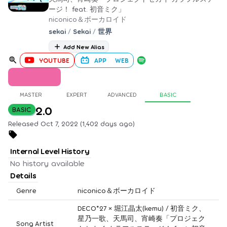
ージ！ feat. 初音ミク」
niconico＆ボーカロイド
sekai
/
Sekai
/
世界
Add New Alias
YOUTUBE
APP
WEB
MASTER
EXPERT
ADVANCED
BASIC
2.0
BASIC
Released Oct 7, 2022 (1,402 days ago)
Internal Level History
No history available
Details
Genre
niconico＆ボーカロイド
DECO*27 × 堀江晶太(kemu) / 初音ミク、
星乃一歌、天馬司、宵崎奏「プロジェク
Song Artist