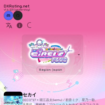
DXRating.net
v1.6.231
(
yesterday
)
Region: Japan
セカイ
DECO*27 × 堀江晶太(kemu) / 初音ミク、星乃一歌、
天馬司、宵崎奏「プロジェクトセカイ カラフルステ