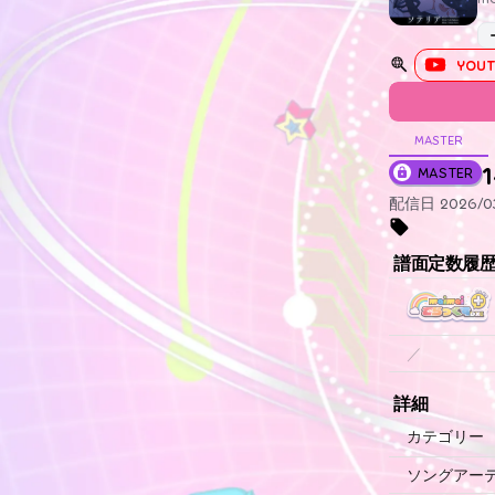
YOUT
MASTER
1
MASTER
配信日 2026/03/
譜面定数履
／
詳細
カテゴリー
ソングアー