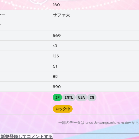
160
ナー
サファ太
計
569
43
135
61
82
890
JP
INTL
USA
CN
ロック中
一部のデータは
arcade-songs.zetaraku.dev
から
は新規登録してコメントする