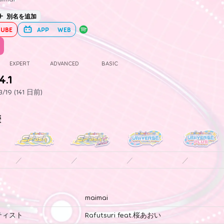
別名を追加
UBE
APP
WEB
EXPERT
ADVANCED
BASIC
4.1
19 (141 日前)
歴
／
／
／
／
maimai
ティスト
Rafutsuri feat.桜あおい