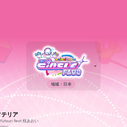
地域：日本
ソテリア
futsuri feat.桜あおい
imai