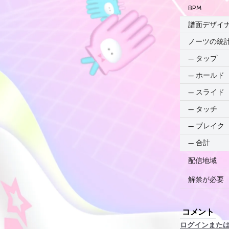
BPM
譜面デザイ
ノーツの統
—
タップ
—
ホールド
—
スライド
—
タッチ
—
ブレイク
—
合計
配信地域
解禁が必要
コメント
ログインまた