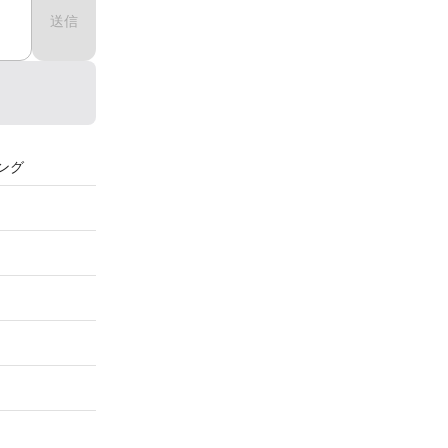
送信
ング