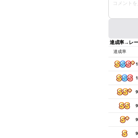
達成率→レ
達成率
1
1
9
9
9
9