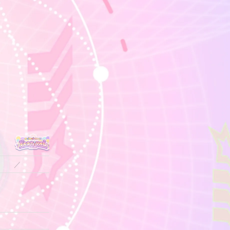
／
／
／
／