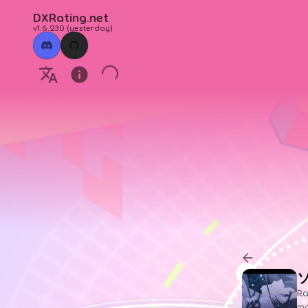
DXRating.net
v1.6.230
(
yesterday
)
Ra
ma