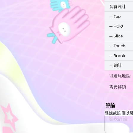
音符統計
—
Tap
—
Hold
—
Slide
—
Touch
—
Break
—
總計
可遊玩地區
需要解鎖
評論
登錄或註冊以