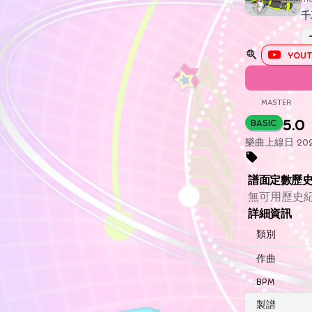
千
YOUT
MASTER
5.0
BASIC
樂曲上線日 2021
譜面定數歷
無可用歷史
詳細資訊
類別
作曲
BPM
製譜