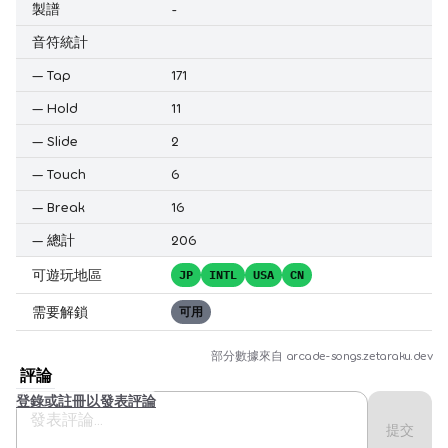
製譜
-
音符統計
—
Tap
171
—
Hold
11
—
Slide
2
—
Touch
6
—
Break
16
—
總計
206
可遊玩地區
JP
INTL
USA
CN
需要解鎖
可用
部分數據來自
arcade-songs.zetaraku.dev
評論
登錄或註冊以發表評論
提交