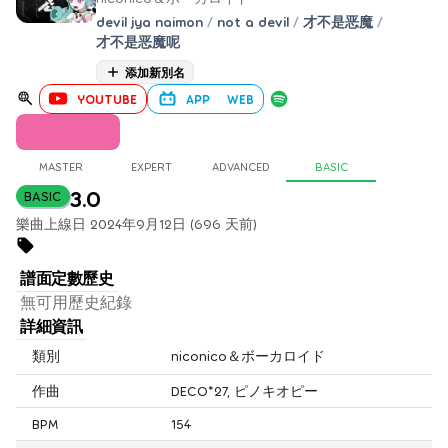
devil jya naimon
/
not a devil
/
才不是恶魔
/
才不是恶魔呢
添加新別名
YOUTUBE
APP
WEB
MASTER
EXPERT
ADVANCED
BASIC
3.0
BASIC
樂曲上線日 2024年9月12日 (696 天前)
譜面定數歷史
無可用歷史紀錄
詳細資訊
類別
niconico＆ボーカロイド
作曲
DECO*27, ピノキオピー
BPM
154