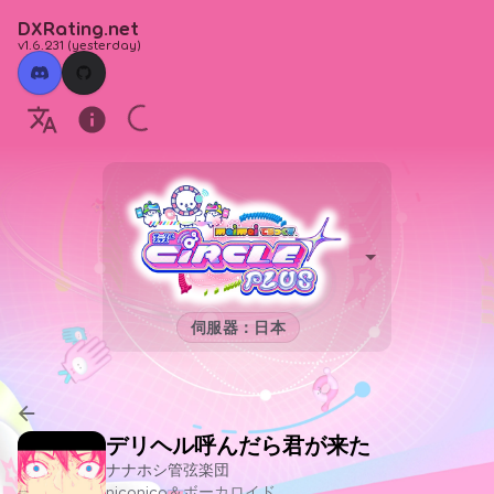
DXRating.net
v1.6.231
(
yesterday
)
伺服器：日本
デリヘル呼んだら君が来た
ナナホシ管弦楽団
niconico＆ボーカロイド