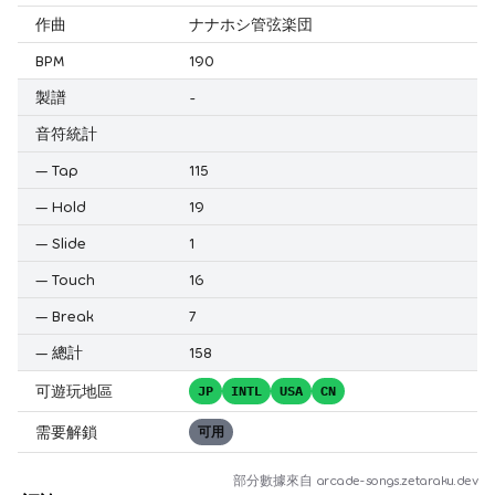
作曲
ナナホシ管弦楽団
BPM
190
製譜
-
音符統計
—
Tap
115
—
Hold
19
—
Slide
1
—
Touch
16
—
Break
7
—
總計
158
可遊玩地區
JP
INTL
USA
CN
需要解鎖
可用
部分數據來自
arcade-songs.zetaraku.dev