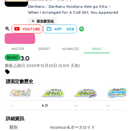
Deriheru
/
Deriheru Yondara Kimi ga Kita
/
When I Arranged For A Call Girl, You Appeared
添加新別名
YOUTUBE
APP
WEB
MASTER
EXPERT
ADVANCED
BASIC
3.0
BASIC
樂曲上線日 2020年10月30日 (2,109 天前)
譜面定數歷史
／
4.0
—
—
詳細資訊
類別
niconico＆ボーカロイド