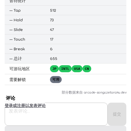
音符统计
—
Tap
512
—
Hold
73
—
Slide
47
—
Touch
17
—
Break
6
—
总计
655
可游玩地区
JP
INTL
USA
CN
需要解锁
可用
部分数据来自
arcade-songs.zetaraku.dev
评论
登录或注册以发表评论
提交