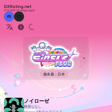
DXRating.net
v1.6.230
(
2 days ago
)
服务器：日本
ノイローゼ
蜂屋ななし
niconico＆ボーカロイド