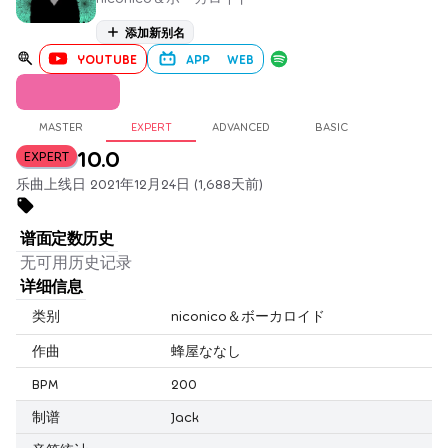
添加新别名
YOUTUBE
APP
WEB
MASTER
EXPERT
ADVANCED
BASIC
10.0
EXPERT
乐曲上线日 2021年12月24日 (1,688天前)
谱面定数历史
无可用历史记录
详细信息
类别
niconico＆ボーカロイド
作曲
蜂屋ななし
BPM
200
制谱
Jack