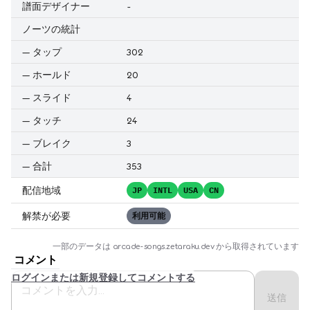
譜面デザイナー
-
ノーツの統計
—
タップ
302
—
ホールド
20
—
スライド
4
—
タッチ
24
—
ブレイク
3
—
合計
353
配信地域
JP
INTL
USA
CN
解禁が必要
利用可能
一部のデータは
arcade-songs.zetaraku.dev
から取得されています
コメント
ログインまたは新規登録してコメントする
送信