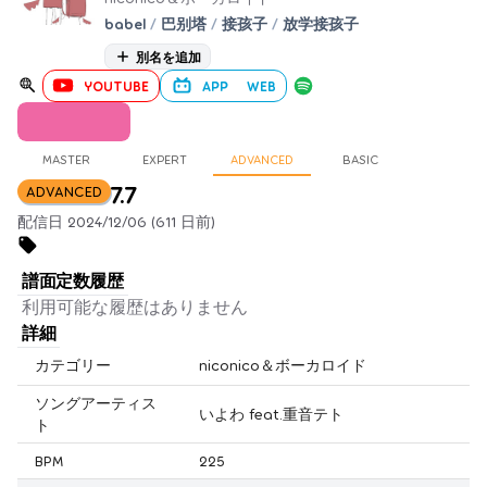
babel
/
巴别塔
/
接孩子
/
放学接孩子
別名を追加
YOUTUBE
APP
WEB
MASTER
EXPERT
ADVANCED
BASIC
7.7
ADVANCED
配信日 2024/12/06 (611 日前)
譜面定数履歴
利用可能な履歴はありません
詳細
カテゴリー
niconico＆ボーカロイド
ソングアーティス
いよわ feat.重音テト
ト
BPM
225