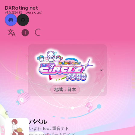
DXRating.net
v1.6.234
(
2 hours ago
)
地域：日本
バベル
いよわ feat.重音テト
niconico＆ボーカロイド