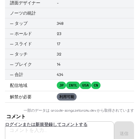
譜面デザイナー
-
ノーツの統計
—
タップ
348
—
ホールド
23
—
スライド
17
—
タッチ
32
—
ブレイク
14
—
合計
434
配信地域
JP
INTL
USA
CN
解禁が必要
利用可能
一部のデータは
arcade-songs.zetaraku.dev
から取得されています
コメント
ログインまたは新規登録してコメントする
送信