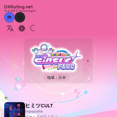
DXRating.net
v1.6.231
(
7 hours ago
)
地域：日本
ヒミツCULT
t+pazolite
ゲーム＆バラエティ