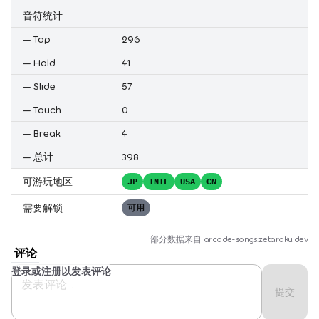
音符统计
—
Tap
296
—
Hold
41
—
Slide
57
—
Touch
0
—
Break
4
—
总计
398
可游玩地区
JP
INTL
USA
CN
需要解锁
可用
部分数据来自
arcade-songs.zetaraku.dev
评论
登录或注册以发表评论
提交