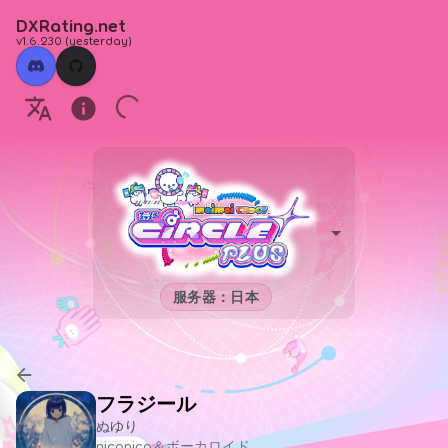
DXRating.net
v1.6.230
(
yesterday
)
服务器：日本
フラジール
ぬゆり
niconico＆ボーカロイド