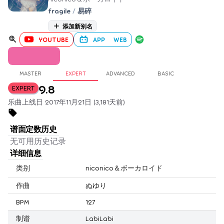
fragile
/
易碎
添加新别名
YOUTUBE
APP
WEB
MASTER
EXPERT
ADVANCED
BASIC
9.8
EXPERT
乐曲上线日 2017年11月21日 (3,181天前)
谱面定数历史
无可用历史记录
详细信息
类别
niconico＆ボーカロイド
作曲
ぬゆり
BPM
127
制谱
LabiLabi