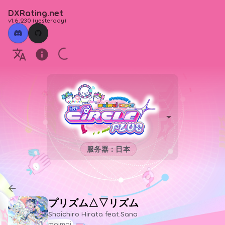
DXRating.net
v1.6.230
(
yesterday
)
服务器：日本
プリズム△▽リズム
Shoichiro Hirata feat.Sana
maimai