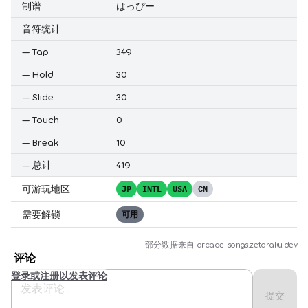
制谱
はっぴー
音符统计
—
Tap
349
—
Hold
30
—
Slide
30
—
Touch
0
—
Break
10
—
总计
419
可游玩地区
JP
INTL
USA
CN
需要解锁
可用
部分数据来自
arcade-songs.zetaraku.dev
评论
登录或注册以发表评论
提交