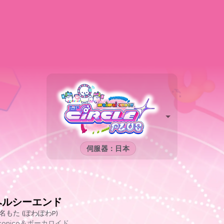
伺服器：日本
ヘルシーエンド
名もた (ぽわぽわP)
iconico＆ボーカロイド