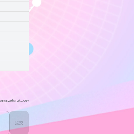
ongs.zetaraku.dev
提交