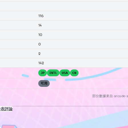
116
14
10
0
2
142
JP
INTL
USA
CN
可用
部分數據來自
arcade-s
發表評論