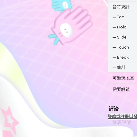
音符統計
—
Tap
—
Hold
—
Slide
—
Touch
—
Break
—
總計
可遊玩地區
需要解鎖
評論
登錄或註冊以