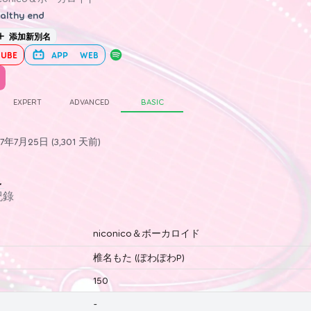
althy end
添加新別名
UBE
APP
WEB
EXPERT
ADVANCED
BASIC
年7月25日 (3,301 天前)
史
紀錄
niconico＆ボーカロイド
椎名もた (ぽわぽわP)
150
-