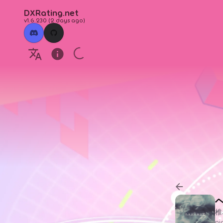
DXRating.net
v1.6.230
(
2 days ago
)
椎
n