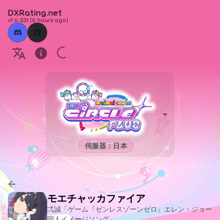
DXRating.net
v1.6.231
(
6 hours ago
)
伺服器：日本
モエチャッカファイア
弌誠「ゲーム『ゼンレスゾーンゼロ』エレン・ジョー
同人イメージソング」