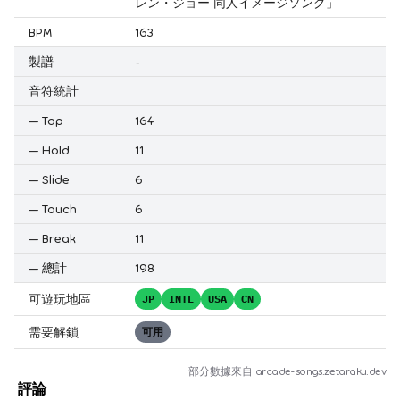
レン・ジョー 同人イメージソング」
BPM
163
製譜
-
音符統計
—
Tap
164
—
Hold
11
—
Slide
6
—
Touch
6
—
Break
11
—
總計
198
可遊玩地區
JP
INTL
USA
CN
需要解鎖
可用
部分數據來自
arcade-songs.zetaraku.dev
評論