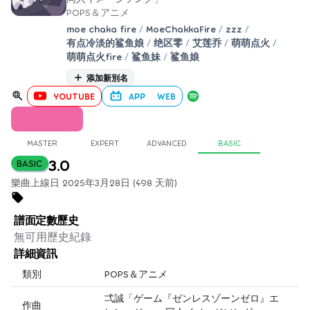
POPS＆アニメ
moe chaka fire
/
MoeChakkaFire
/
zzz
/
有点冷淡的鲨鱼娘
/
绝区零
/
艾莲乔
/
萌萌点火
/
萌萌点火fire
/
鲨鱼妹
/
鲨鱼娘
添加新別名
YOUTUBE
APP
WEB
MASTER
EXPERT
ADVANCED
BASIC
3.0
BASIC
樂曲上線日 2025年3月28日 (498 天前)
譜面定數歷史
無可用歷史紀錄
詳細資訊
類別
POPS＆アニメ
弌誠「ゲーム『ゼンレスゾーンゼロ』エ
作曲