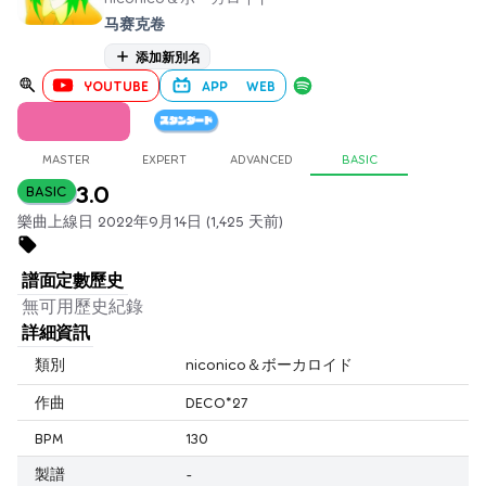
马赛克卷
添加新別名
YOUTUBE
APP
WEB
MASTER
EXPERT
ADVANCED
BASIC
3.0
BASIC
樂曲上線日 2022年9月14日 (1,425 天前)
譜面定數歷史
無可用歷史紀錄
詳細資訊
類別
niconico＆ボーカロイド
作曲
DECO*27
BPM
130
製譜
-