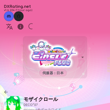
DXRating.net
v1.6.234
(
1 hour ago
)
伺服器：日本
モザイクロール
DECO*27
niconico＆ボーカロイド