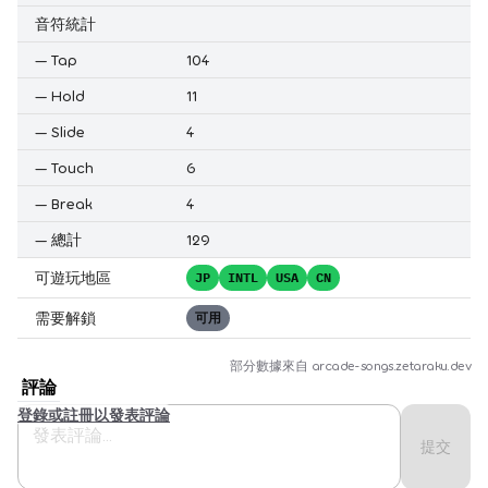
音符統計
—
Tap
104
—
Hold
11
—
Slide
4
—
Touch
6
—
Break
4
—
總計
129
可遊玩地區
JP
INTL
USA
CN
需要解鎖
可用
部分數據來自
arcade-songs.zetaraku.dev
評論
登錄或註冊以發表評論
提交