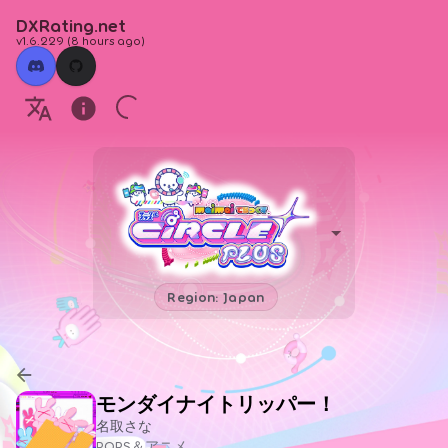
DXRating.net
v1.6.229
(
8 hours ago
)
Region: Japan
モンダイナイトリッパー！
名取さな
POPS＆アニメ